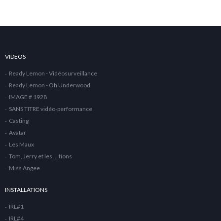
VIDEOS
Ready Lemon - Vidéosurveillance
Ready Lemon - Oh Underwood
IMAGE # 1928
SANS TITRE vidéo-performance
Casting
Avatar
Les Maux
Tom, Jerry et les … tions
Miss Angee
INSTALLATIONS
IRL#1
IRL#4