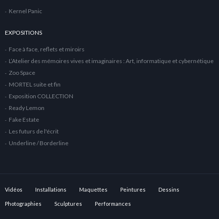
Kernel Panic
EXPOSITIONS
Face à face, reflets et miroirs
L’Atelier des mémoires vives et imaginaires : Art, informatique et cybernétique
Zoo Space
MORTEL suite et fin
Exposition COLLECTION
Ready Lemon
Fake Estate
Les futurs de l'écrit
Underline / Borderline
Vidéos
Installations
Maquettes
Peintures
Dessins
Photographies
Sculptures
Performances