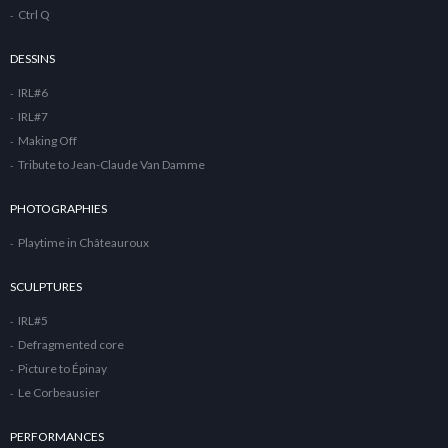
Ctrl Q
DESSINS
IRL#6
IRL#7
Making Off
Tribute to Jean-Claude Van Damme
PHOTOGRAPHIES
Playtime in Châteauroux
SCULPTURES
IRL#5
Defragmented core
Picture to Épinay
Le Corbeausier
PERFORMANCES