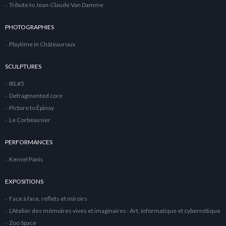
Tribute to Jean-Claude Van Damme
PHOTOGRAPHIES
Playtime in Châteauroux
SCULPTURES
IRL#5
Defragmented core
Picture to Épinay
Le Corbeausier
PERFORMANCES
Kernel Panic
EXPOSITIONS
Face à face, reflets et miroirs
L’Atelier des mémoires vives et imaginaires : Art, informatique et cybernétique
Zoo Space