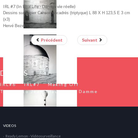
IRL #7 (In Real Life - Dans la vie réelle)
Dessins sur papier Canson encadrés (triptyque) L 88 X H 123,5 E 3 cm
(x3)
Hervé Bezet -
2018 - 1/5
Précédent
Suivant
DESSINS
IRL#6
IRL#7
Making Off
Tribute to Jean-Claude Van Damme
VIDEOS
Ready Lemon - Vidéosurveillance