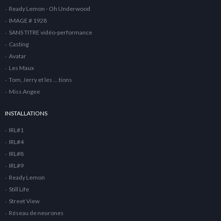
Ready Lemon - Oh Underwood
IMAGE # 1928
SANS TITRE vidéo-performance
Casting
Avatar
Les Maux
Tom, Jerry et les … tions
Miss Angee
INSTALLATIONS
IRL#1
IRL#4
IRL#8
IRL#9
Ready Lemon
Still Life
Street View
Réseau de neurones