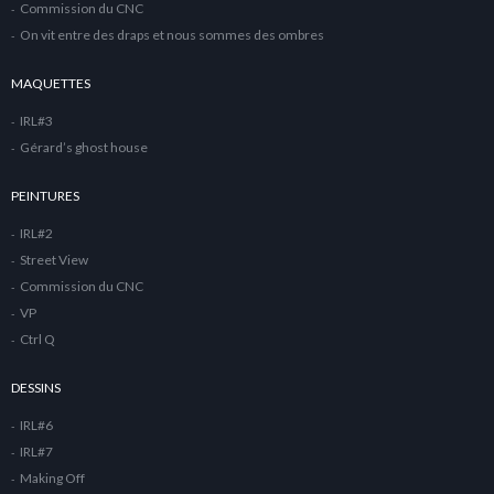
Commission du CNC
On vit entre des draps et nous sommes des ombres
MAQUETTES
IRL#3
Gérard’s ghost house
PEINTURES
IRL#2
Street View
Commission du CNC
VP
Ctrl Q
DESSINS
IRL#6
IRL#7
Making Off